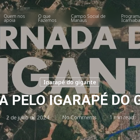
Quem nos
O que
Campo Social de
Program
apoia
Fazemos
Manaus
Icamiab
Igarapé do gigante
A PELO IGARAPÉ DO 
2 de julho de 2024
No Comments
1 min read