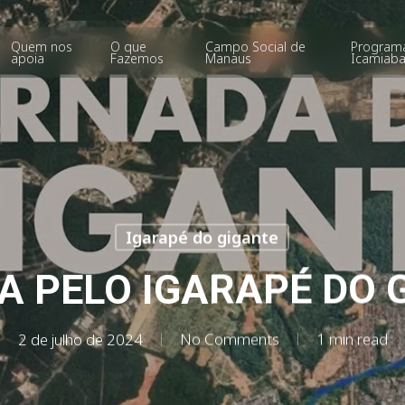
Quem nos
O que
Campo Social de
Program
apoia
Fazemos
Manaus
Icamiab
Igarapé do gigante
A PELO IGARAPÉ DO 
2 de julho de 2024
No Comments
1 min read