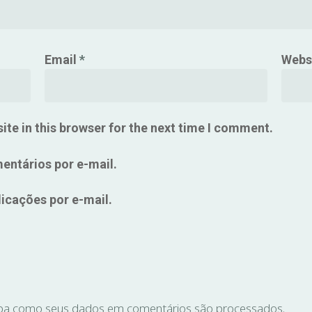
Email
*
Webs
te in this browser for the next time I comment.
entários por e-mail.
icações por e-mail.
ba como seus dados em comentários são processados
.