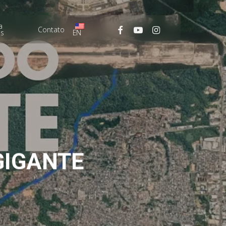
Menu
a
facebook
youtube
instagram
Contato
as
EN
GIGANTE