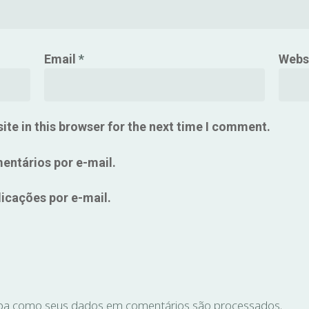
Email
*
Webs
te in this browser for the next time I comment.
entários por e-mail.
icações por e-mail.
ba como seus dados em comentários são processados
.