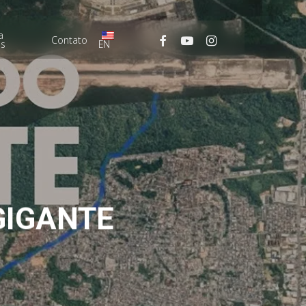
Menu
a
facebook
youtube
instagram
Contato
as
EN
GIGANTE