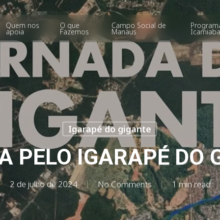
Quem nos
O que
Campo Social de
Program
apoia
Fazemos
Manaus
Icamiab
Igarapé do gigante
A PELO IGARAPÉ DO 
2 de julho de 2024
No Comments
1 min read