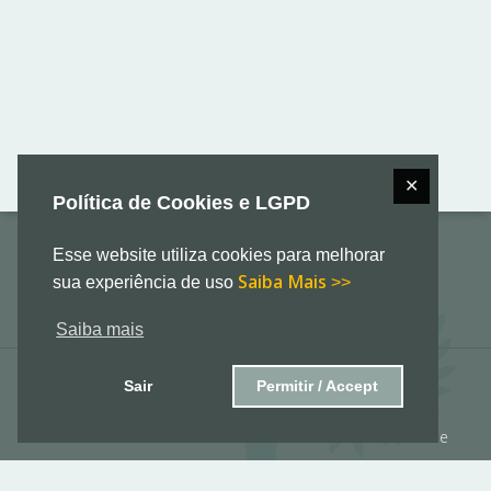
✕
Política de Cookies e LGPD
Esse website utiliza cookies para melhorar
Saiba Mais
sua experiência de uso
>>
Saiba mais
Sair
Permitir / Accept
© 2026 Manauara Associação Comunitária. Todos os
direitos e conteúdos reservados.
Plotítica de Privacidade