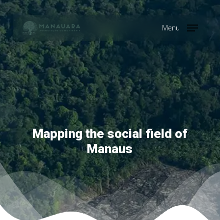
Skip
Menu
to
Menu
main
content
Mapping the social field of
Manaus