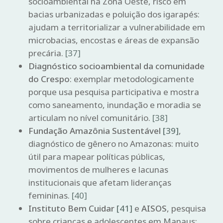
socioambiental na Zona Oeste, risco em
bacias urbanizadas e poluição dos igarapés:
ajudam a territorializar a vulnerabilidade em
microbacias, encostas e áreas de expansão
precária.
[37]
Diagnóstico socioambiental da comunidade
do Crespo
: exemplar metodologicamente
porque usa pesquisa participativa e mostra
como saneamento, inundação e moradia se
articulam no nível comunitário.
[38]
Fundação Amazônia Sustentável
[39]
,
diagnóstico de gênero no Amazonas: muito
útil para mapear políticas públicas,
movimentos de mulheres e lacunas
institucionais que afetam lideranças
femininas.
[40]
Instituto Bem Cuidar
[41]
e
AISOS
, pesquisa
sobre crianças e adolescentes em Manaus: